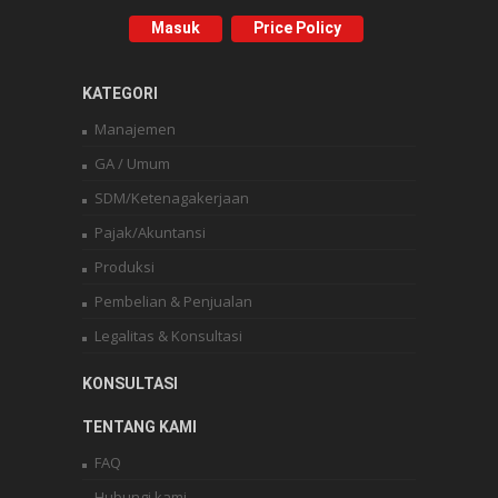
Masuk
Price Policy
KATEGORI
Manajemen
GA / Umum
SDM/Ketenagakerjaan
Pajak/Akuntansi
Produksi
Pembelian & Penjualan
Legalitas & Konsultasi
KONSULTASI
TENTANG KAMI
FAQ
Hubungi kami