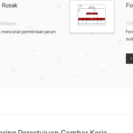
g Rusak
Fo
Berbayar
15 
uk mencatat permintaan jarum
For
sud