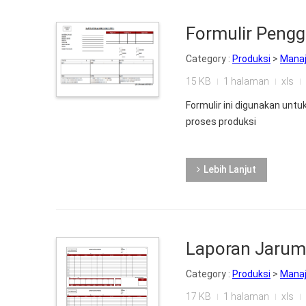
Formulir Peng
Category :
Produksi
>
Mana
15 KB
1 halaman
xls
Formulir ini digunakan un
proses produksi
Lebih Lanjut
Laporan Jarum
Category :
Produksi
>
Mana
17 KB
1 halaman
xls