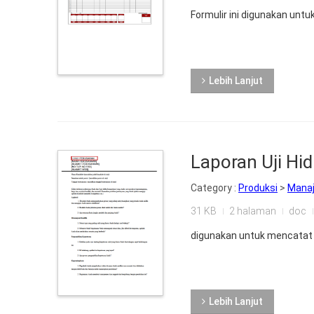
Formulir ini digunakan unt
Lebih Lanjut
Laporan Uji Hid
Category :
Produksi
>
Mana
31 KB
2 halaman
doc
digunakan untuk mencatat t
Lebih Lanjut