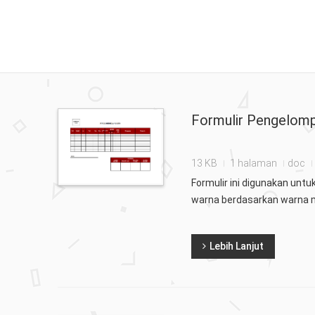
Formulir Pengelomp
13 KB
1 halaman
doc
Formulir ini digunakan un
warna berdasarkan warna m
Lebih Lanjut