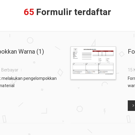
65
Formulir terdaftar
okkan Warna (1)
Fo
Berbayar
15 
tuk melakukan pengelompokkan
For
aterial
war