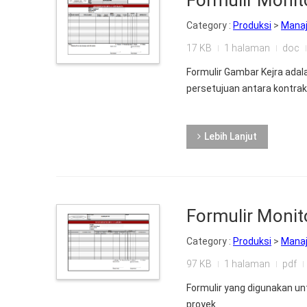
Formulir Monit
Category :
Produksi
>
Mana
17 KB
1 halaman
doc
Formulir Gambar Kejra ada
persetujuan antara kontrakt
Lebih Lanjut
Formulir Monito
Category :
Produksi
>
Mana
97 KB
1 halaman
pdf
Formulir yang digunakan u
proyek