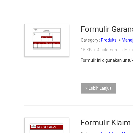
Formulir Garans
Category :
Produksi
>
Mana
15 KB
4 halaman
doc
Formulir ini digunakan untu
Lebih Lanjut
Formulir Klaim