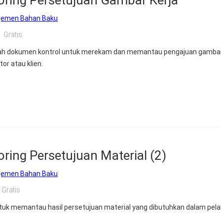
oring Persetujuan Gambar Kerja
jemen Bahan Baku
Gratis
lah dokumen kontrol untuk merekam dan memantau pengajuan gambar
or atau klien.
ring Persetujuan Material (2)
jemen Bahan Baku
Gratis
ntuk memantau hasil persetujuan material yang dibutuhkan dalam pel