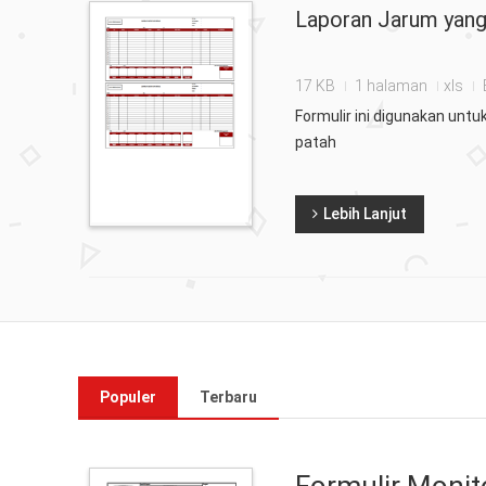
Laporan Jarum yan
17 KB
1 halaman
xls
Formulir ini digunakan unt
patah
Lebih Lanjut
Populer
Terbaru