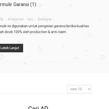
rmulir Garansi (1)
KB
4 halaman
doc
Berbayar
mulir ini digunakan untuk pengisian garansi ketika kualitas
ah dicek 100% oleh production & anti claim
Lebih Lanjut
Cari AD