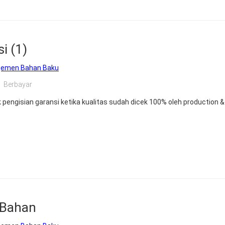
i (1)
jemen Bahan Baku
Berbayar
k pengisian garansi ketika kualitas sudah dicek 100% oleh production &
 Bahan