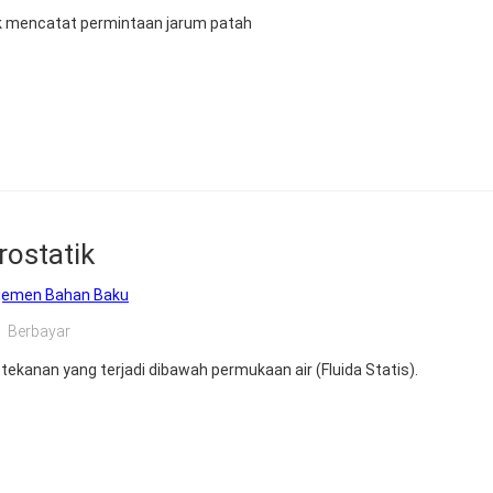
uk mencatat permintaan jarum patah
rostatik
jemen Bahan Baku
Berbayar
ekanan yang terjadi dibawah permukaan air (Fluida Statis).