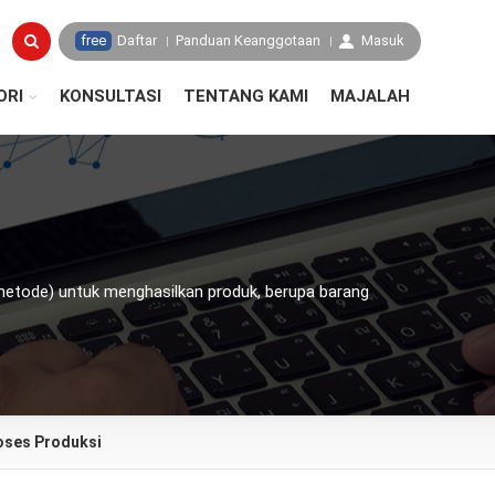
free
Daftar
Panduan Keanggotaan
Masuk
ORI
KONSULTASI
TENTANG KAMI
MAJALAH
metode) untuk menghasilkan produk, berupa barang
oses Produksi