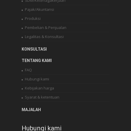
SDM/Ketenagakerjaan
Pajak/Akuntansi
Produksi
Pembelian & Penjualan
Legalitas & Konsultasi
KONSULTASI
TENTANG KAMI
FAQ
Hubungi kami
Kebijakan harga
Syarat & ketentuan
MAJALAH
Hubungi kami