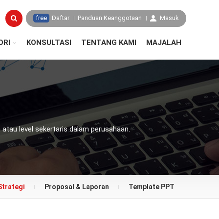
free
Daftar
Panduan Keanggotaan
Masuk
ORI
KONSULTASI
TENTANG KAMI
MAJALAH
tau level sekertaris dalam perusahaan.
Strategi
Proposal & Laporan
Template PPT