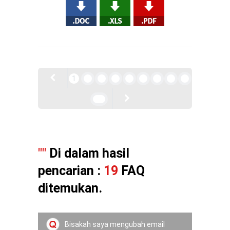
1
2
3
4
5
6
7
8
9
10
""
Di dalam hasil
pencarian :
19
FAQ
ditemukan.
Bisakah saya mengubah email