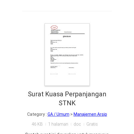
Surat Kuasa Perpanjangan
STNK
Category :
GA / Umum
>
Manajemen Arsip
46 KB
1 halaman
doc
Gratis